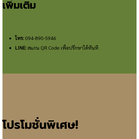
เพิ่มเติม
โทร:
094-890-5946
LINE:
สแกน QR Code เพื่อปรึกษาได้ทันที
โปรโมชั่นพิเศษ!