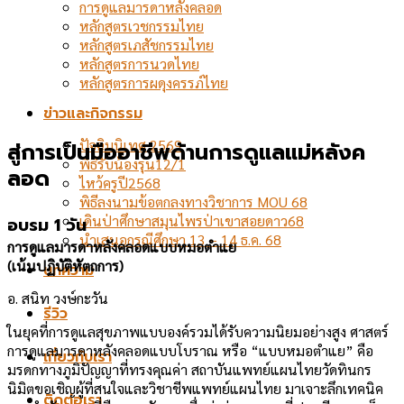
การดูแลมารดาหลังคลอด
หลักสูตรเวชกรรมไทย
หลักสูตรเภสัชกรรมไทย
หลักสูตรการนวดไทย
หลักสูตรการผดุงครรภ์ไทย
ข่าวและกิจกรรม
ปัจฉิมนิเทศ 2569
สู่การเป็นมืออาชีพด้านการดูแลแม่หลังค
พิธีรับน้องรุ่น12/1
ลอด
ไหว้ครูปี2568
พิธีลงนามข้อตกลงทางวิชาการ MOU 68
เดินป่าศึกษาสมุนไพรป่าเขาสอยดาว68
อบรม 1 วัน
นำเสนอกรณีศึกษา 13 – 14 ธ.ค. 68
การดูแลมารดาหลังคลอดแบบหมอตำแย
(เน้นปฏิบัติหัตถการ)
บทความ
อ. สนิท วงษ์กะวัน
รีวิว
ในยุคที่การดูแลสุขภาพแบบองค์รวมได้รับความนิยมอย่างสูง ศาสตร์
การดูแลมารดาหลังคลอดแบบโบราณ หรือ “แบบหมอตำแย” คือ
เกี่ยวกับเรา
มรดกทางภูมิปัญญาที่ทรงคุณค่า สถาบันแพทย์แผนไทยวัดทินกร
นิมิตขอเชิญผู้ที่สนใจและวิชาชีพแพทย์แผนไทย มาเจาะลึกเทคนิค
ติดต่อเรา