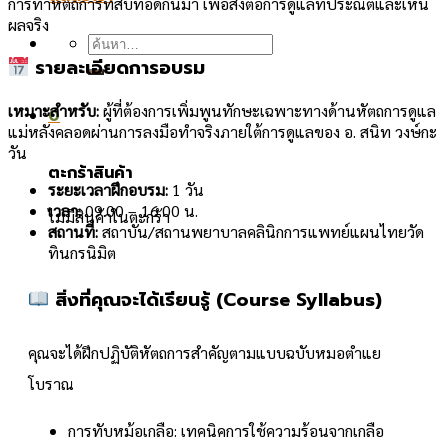
การทำหัตถการที่สืบทอดกันมา เพื่อส่งต่อการดูแลที่ประณีตและเห็น
ผลจริง
ค้นหา:
รายละเอียดการอบรม
เหมาะสำหรับ:
ผู้ที่ต้องการเพิ่มพูนทักษะเฉพาะทางด้านหัตถการดูแล
0
แม่หลังคลอดผ่านการลงมือทำจริงภายใต้การดูแลของ อ. สนิท วงษ์กะ
วัน
ตะกร้าสินค้า
ระยะเวลาฝึกอบรม:
1 วัน
เวลา:
09.00 – 16.00 น.
ไม่มีสินค้าในตะกร้า
สถานที่:
สถาบัน/สถานพยาบาลคลินิกการแพทย์แผนไทยวัด
ทินกรนิมิต
สิ่งที่คุณจะได้เรียนรู้ (Course Syllabus)
คุณจะได้ฝึกปฏิบัติหัตถการสำคัญตามแบบฉบับหมอตำแย
โบราณ
การทับหม้อเกลือ: เทคนิคการใช้ความร้อนจากเกลือ