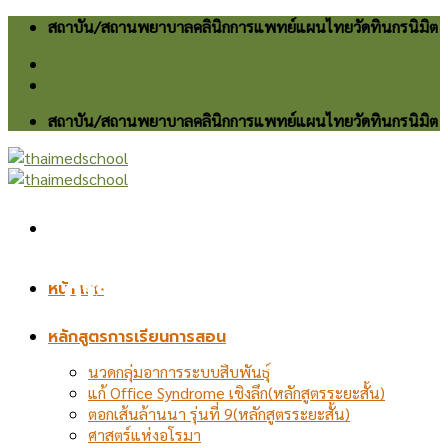
Skip
สถาบัน/สถานพยาบาลคลินิกการแพทย์แผนไทยวัดทินกรนิมิต
to
content
สถาบัน/สถานพยาบาลคลินิกการแพทย์แผนไทยวัดทินกรนิมิต
การดูแลมารดาหลังคลอด
หน้าแรก
หลักสูตรการเรียนการสอน
แบบหมอตำแย (เน้นปฏิบัติหัตถการ)
นวดกลุ่มอาการระบบสืบพันธุ์
แก้ Office Syndrome เชิงลึก(หลักสูตรระยะสั้น)
ตอกเส้นล้านนา รุ่นที่ 9(หลักสูตรระยะสั้น)
ศาสตร์แห่งอโรมา