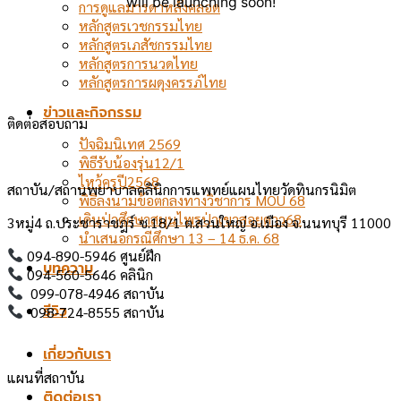
will be launching soon!
การดูแลมารดาหลังคลอด
หลักสูตรเวชกรรมไทย
หลักสูตรเภสัชกรรมไทย
หลักสูตรการนวดไทย
หลักสูตรการผดุงครรภ์ไทย
ข่าวและกิจกรรม
ติดต่อสอบถาม
ปัจฉิมนิเทศ 2569
พิธีรับน้องรุ่น12/1
ไหว้ครูปี2568
สถาบัน/สถานพยาบาลคลินิกการแพทย์แผนไทยวัดทินกรนิมิต
พิธีลงนามข้อตกลงทางวิชาการ MOU 68
เดินป่าศึกษาสมุนไพรป่าเขาสอยดาว68
3หมู่4 ถ.ประชาราชฎร์ ซ.18/1 ต.สวนใหญ่ อ.เมือง จ.นนทบุรี 11000
นำเสนอกรณีศึกษา 13 – 14 ธ.ค. 68
094-890-5946 ศูนย์ฝึก
บทความ
094-560-5646 คลินิก
099-078-4946 สถาบัน
รีวิว
098-724-8555 สถาบัน
เกี่ยวกับเรา
แผนที่สถาบัน
ติดต่อเรา