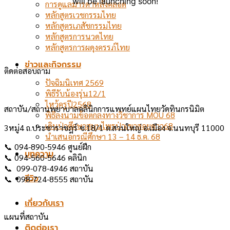
will be launching soon!
การดูแลมารดาหลังคลอด
หลักสูตรเวชกรรมไทย
หลักสูตรเภสัชกรรมไทย
หลักสูตรการนวดไทย
หลักสูตรการผดุงครรภ์ไทย
ข่าวและกิจกรรม
ติดต่อสอบถาม
ปัจฉิมนิเทศ 2569
พิธีรับน้องรุ่น12/1
ไหว้ครูปี2568
สถาบัน/สถานพยาบาลคลินิกการแพทย์แผนไทยวัดทินกรนิมิต
พิธีลงนามข้อตกลงทางวิชาการ MOU 68
เดินป่าศึกษาสมุนไพรป่าเขาสอยดาว68
3หมู่4 ถ.ประชาราชฎร์ ซ.18/1 ต.สวนใหญ่ อ.เมือง จ.นนทบุรี 11000
นำเสนอกรณีศึกษา 13 – 14 ธ.ค. 68
📞 094-890-5946 ศูนย์ฝึก
บทความ
📞 094-560-5646 คลินิก
📞 099-078-4946 สถาบัน
รีวิว
📞 098-724-8555 สถาบัน
เกี่ยวกับเรา
แผนที่สถาบัน
ติดต่อเรา