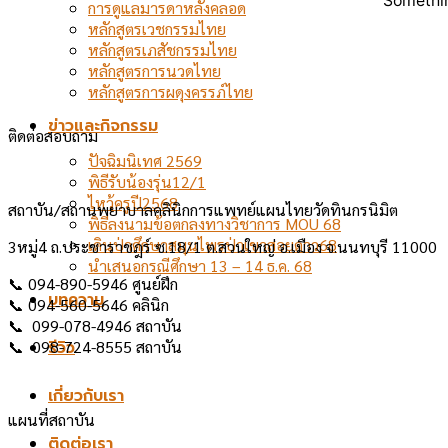
Somethin
การดูแลมารดาหลังคลอด
หลักสูตรเวชกรรมไทย
หลักสูตรเภสัชกรรมไทย
หลักสูตรการนวดไทย
หลักสูตรการผดุงครรภ์ไทย
ข่าวและกิจกรรม
ติดต่อสอบถาม
ปัจฉิมนิเทศ 2569
พิธีรับน้องรุ่น12/1
ไหว้ครูปี2568
สถาบัน/สถานพยาบาลคลินิกการแพทย์แผนไทยวัดทินกรนิมิต
พิธีลงนามข้อตกลงทางวิชาการ MOU 68
เดินป่าศึกษาสมุนไพรป่าเขาสอยดาว68
3หมู่4 ถ.ประชาราชฎร์ ซ.18/1 ต.สวนใหญ่ อ.เมือง จ.นนทบุรี 11000
นำเสนอกรณีศึกษา 13 – 14 ธ.ค. 68
📞 094-890-5946 ศูนย์ฝึก
บทความ
📞 094-560-5646 คลินิก
📞 099-078-4946 สถาบัน
📞 098-724-8555 สถาบัน
รีวิว
เกี่ยวกับเรา
แผนที่สถาบัน
ติดต่อเรา